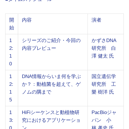
開
内容
演者
始
1
シリーズのご紹介・今回の
かずさDNA
2:
内容プレビュー
研究所 白
1
澤 健太 氏
0
1
DNA情報からいま何を学ぶ
国立遺伝学
2:
か？：動植菌を超えて、ゲ
研究所 工
1
ノムの隅まで
樂 樹洋 氏
5
1
HiFiシーケンスと動植物研
PacBioジャ
3:
究におけるアプリケーショ
パン 小
0
ン
林 孝史 氏